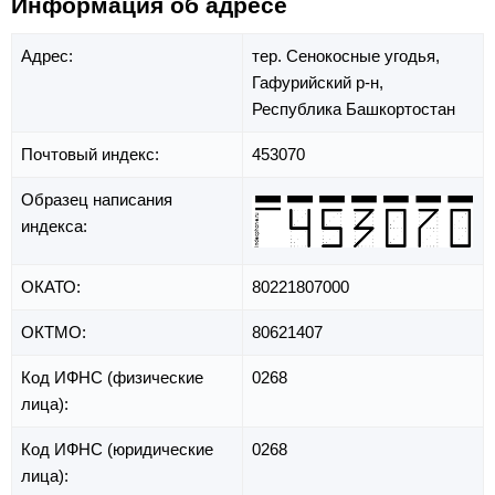
Информация об адресе
Адрес:
тер. Сенокосные угодья,
Гафурийский р-н,
Республика Башкортостан
Почтовый индекс:
453070
Образец написания
индекса:
ОКАТО:
80221807000
ОКТМО:
80621407
Код ИФНС (физические
0268
лица):
Код ИФНС (юридические
0268
лица):