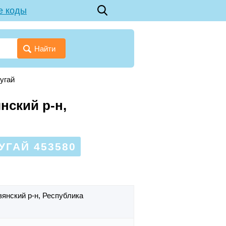
е коды
Найти
угай
нский р-н,
УГАЙ 453580
зянский р-н,
Республика