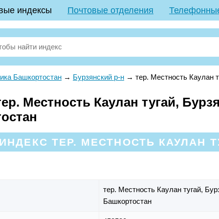
вые индексы
Почтовые отделения
Телефонны
ика Башкортостан
→
Бурзянский р-н
→
тер. Местность Каулан т
р. Местность Каулан тугай, Бурзя
тостан
НДЕКС ТЕР. МЕСТНОСТЬ КАУЛАН Т
тер. Местность Каулан тугай,
Бур
Башкортостан