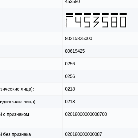
453580
80219825000
80619425
0256
0256
зические лица):
0218
идические лица):
0218
й с признаком
02018000000008700
й без признака
020180000000087