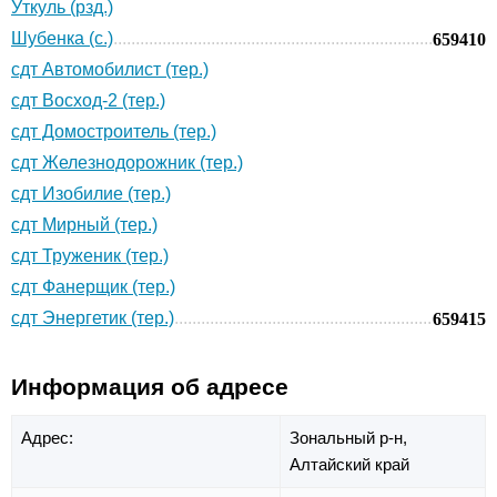
Уткуль (рзд.)
Шубенка (с.)
659410
сдт Автомобилист (тер.)
сдт Восход-2 (тер.)
сдт Домостроитель (тер.)
сдт Железнодорожник (тер.)
сдт Изобилие (тер.)
сдт Мирный (тер.)
сдт Труженик (тер.)
сдт Фанерщик (тер.)
сдт Энергетик (тер.)
659415
Информация об адресе
Адрес:
Зональный р-н,
Алтайский край