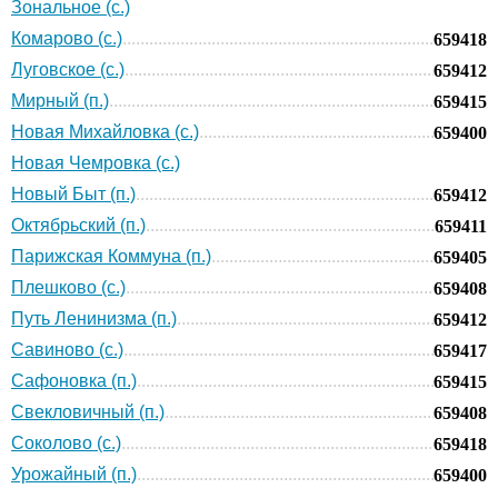
Зональное (с.)
Комарово (с.)
659418
Луговское (с.)
659412
Мирный (п.)
659415
Новая Михайловка (с.)
659400
Новая Чемровка (с.)
Новый Быт (п.)
659412
Октябрьский (п.)
659411
Парижская Коммуна (п.)
659405
Плешково (с.)
659408
Путь Ленинизма (п.)
659412
Савиново (с.)
659417
Сафоновка (п.)
659415
Свекловичный (п.)
659408
Соколово (с.)
659418
Урожайный (п.)
659400