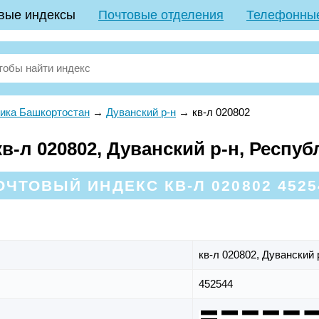
вые индексы
Почтовые отделения
Телефонны
ика Башкортостан
→
Дуванский р-н
→
кв-л 020802
в-л 020802, Дуванский р-н, Респу
ОЧТОВЫЙ ИНДЕКС КВ-Л 020802 4525
кв-л 020802,
Дуванский 
452544