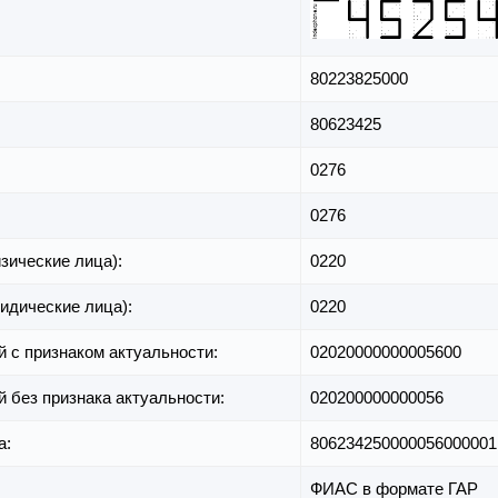
80223825000
80623425
0276
0276
зические лица):
0220
идические лица):
0220
й с признаком актуальности:
02020000000005600
й без признака актуальности:
020200000000056
а:
806234250000056000001
ФИАС в формате ГАР