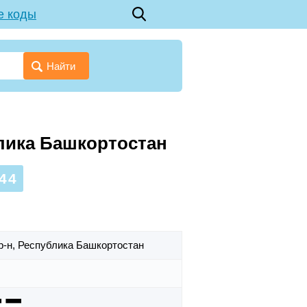
е коды
Найти
блика Башкортостан
44
р-н,
Республика Башкортостан