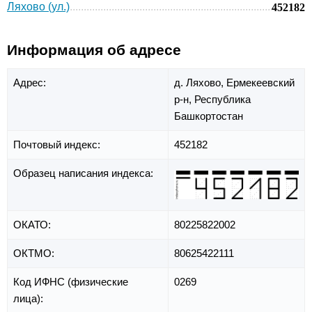
Ляхово (ул.)
452182
Информация об адресе
Адрес:
д. Ляхово,
Ермекеевский
р-н,
Республика
Башкортостан
Почтовый индекс:
452182
Образец написания индекса:
ОКАТО:
80225822002
ОКТМО:
80625422111
Код ИФНС (физические
0269
лица):