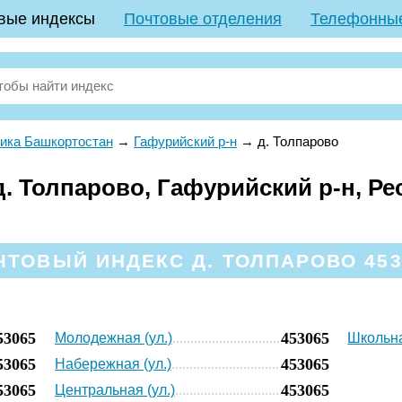
вые индексы
Почтовые отделения
Телефонны
ика Башкортостан
→
Гафурийский р-н
→
д. Толпарово
. Толпарово, Гафурийский р-н, Ре
ЧТОВЫЙ ИНДЕКС Д. ТОЛПАРОВО 453
53065
453065
Молодежная (ул.)
Школьна
53065
453065
Набережная (ул.)
53065
453065
Центральная (ул.)