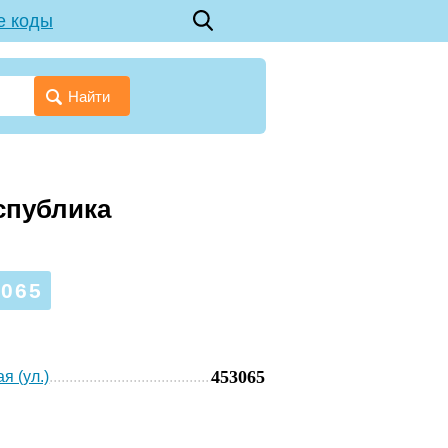
е коды
Найти
спублика
065
453065
я (ул.)