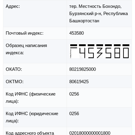
Адрес:
тер. Местность Бохондо,
Бурзянский р-н,
Республика
Башкортостан
Почтовый индекс:
453580
Образец написания
индекса:
ОКАТО:
80219825000
ОКТМО:
80619425
Код ИФНС (физические
0256
лица):
Код ИФНС (юридические
0256
лица):
Код адресного объекта
02018000000001800