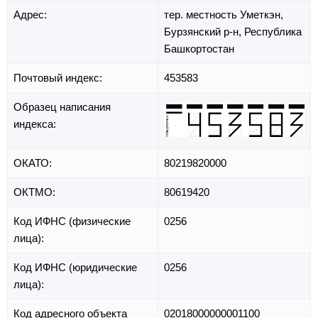
Адрес:
тер. местность Уметкэн,
Бурзянский р-н,
Республика
Башкортостан
Почтовый индекс:
453583
Образец написания
индекса:
ОКАТО:
80219820000
ОКТМО:
80619420
Код ИФНС (физические
0256
лица):
Код ИФНС (юридические
0256
лица):
Код адресного объекта
02018000000001100