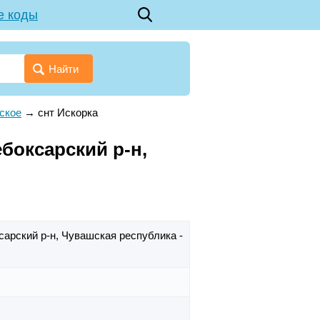
е коды
Найти
ское
→
снт Искорка
боксарский р-н,
сарский р-н,
Чувашская республика -