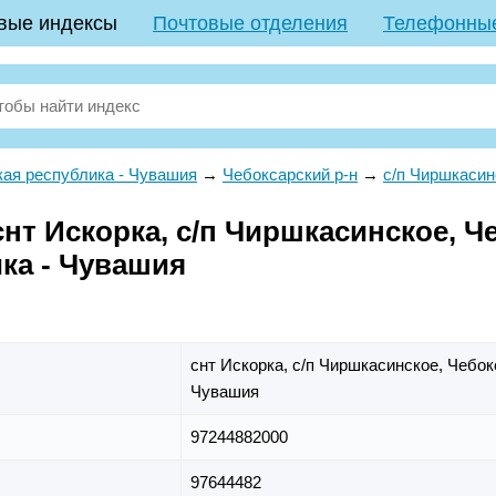
вые индексы
Почтовые отделения
Телефонны
ая республика - Чувашия
→
Чебоксарский р-н
→
с/п Чиршкасин
т Искорка, с/п Чиршкасинское, Че
ка - Чувашия
снт Искорка,
с/п Чиршкасинское,
Чебок
Чувашия
97244882000
97644482