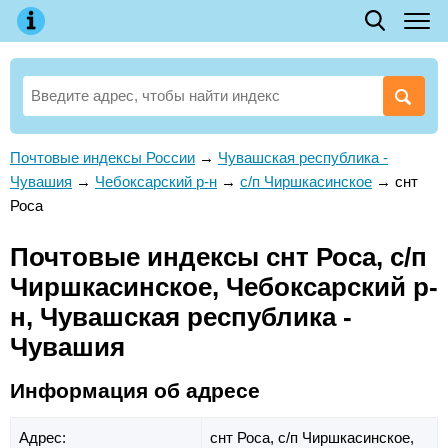
Почтовые индексы России
→
Чувашская республика -
Чувашия
→
Чебоксарский р-н
→
с/п Чиршкасинское
→
снт
Роса
Почтовые индексы снт Роса, с/п
Чиршкасинское, Чебоксарский р-
н, Чувашская республика -
Чувашия
Информация об адресе
Адрес:
снт Роса,
с/п Чиршкасинское,