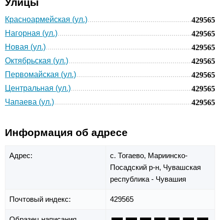
Улицы
Красноармейская (ул.)
429565
Нагорная (ул.)
429565
Новая (ул.)
429565
Октябрьская (ул.)
429565
Первомайская (ул.)
429565
Центральная (ул.)
429565
Чапаева (ул.)
429565
Информация об адресе
Адрес:
с. Тогаево,
Мариинско-
Посадский р-н,
Чувашская
республика - Чувашия
Почтовый индекс:
429565
Образец написания