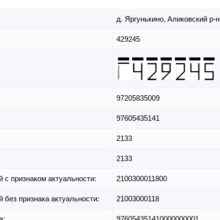
д. Яргунькино,
Аликовский р-н
429245
97205835009
97605435141
2133
2133
й с признаком актуальности:
2100300011800
й без признака актуальности:
21003000118
а:
976054351410000000001