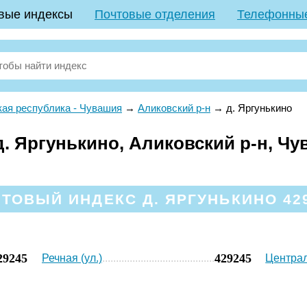
вые индексы
Почтовые отделения
Телефонны
ая республика - Чувашия
→
Аликовский р-н
→
д. Яргунькино
. Яргунькино, Аликовский р-н, Чу
ТОВЫЙ ИНДЕКС Д. ЯРГУНЬКИНО 42
29245
429245
Речная (ул.)
Централ