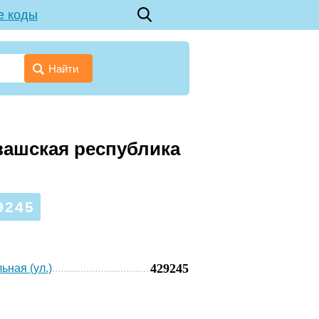
е коды
Найти
вашская республика
9245
429245
ьная (ул.)