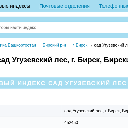
вые индексы
Почтовые отделения
Телефонны
ика Башкортостан
→
Бирский р-н
→
г. Бирск
→
сад Угузевский 
д Угузевский лес, г. Бирск, Бирск
ВЫЙ ИНДЕКС САД УГУЗЕВСКИЙ ЛЕС 
сад Угузевский лес,
г. Бирск,
Би
452450