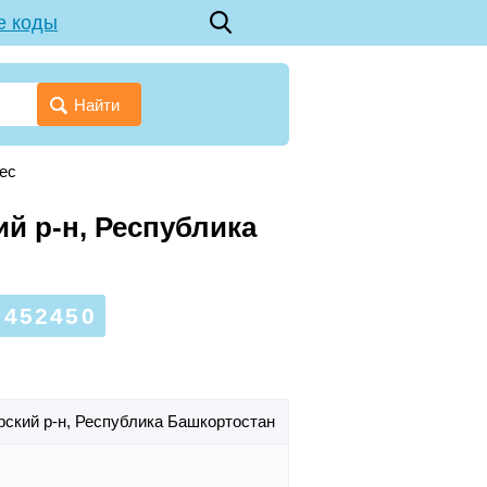
е коды
Найти
лес
ий р-н, Республика
452450
рский р-н,
Республика Башкортостан