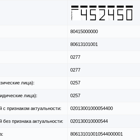
80415000000
80613101001
0277
0277
зические лица):
0257
идические лица):
0257
й с признаком актуальности:
02013001000054400
й без признака актуальности:
020130010000544
а:
806131010010544000001