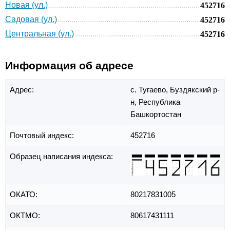
Новая (ул.)
452716
Садовая (ул.)
452716
Центральная (ул.)
452716
Информация об адресе
Адрес:
с. Тугаево,
Буздякский р-
н,
Республика
Башкортостан
Почтовый индекс:
452716
Образец написания индекса:
ОКАТО:
80217831005
ОКТМО:
80617431111