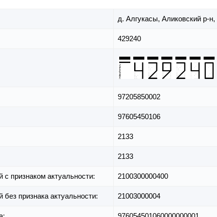
д. Алгукасы,
Аликовский р-н,
429240
97205850002
97605450106
2133
2133
й с признаком актуальности:
2100300000400
й без признака актуальности:
21003000004
а:
976054501060000000001