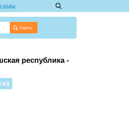
е коды
Найти
шская республика -
240