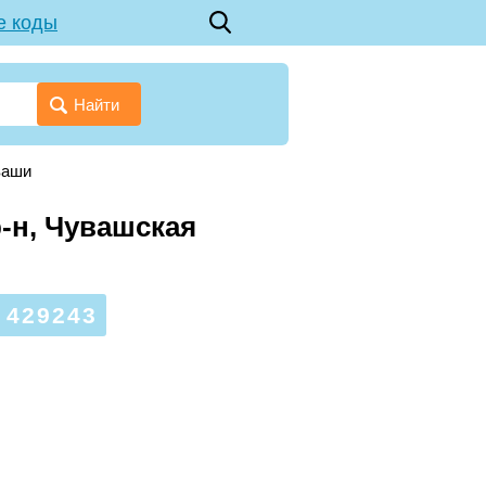
е коды
Найти
ваши
-н, Чувашская
429243