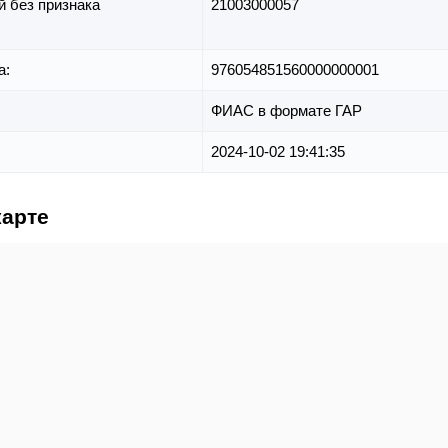
й без признака
21003000057
а:
976054851560000000001
ФИАС в формате ГАР
2024-10-02 19:41:35
карте