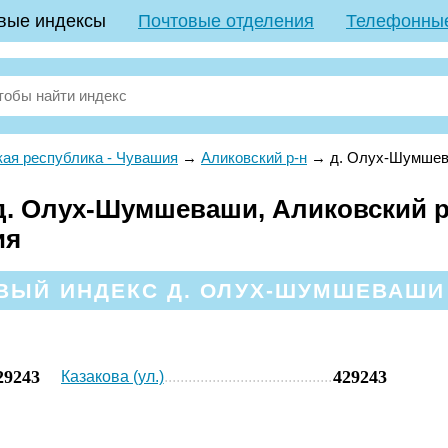
вые индексы
Почтовые отделения
Телефонны
ая республика - Чувашия
→
Аликовский р-н
→
д. Олух-Шумше
. Олух-Шумшеваши, Аликовский р
ия
ВЫЙ ИНДЕКС Д. ОЛУХ-ШУМШЕВАШИ 
29243
429243
Казакова (ул.)