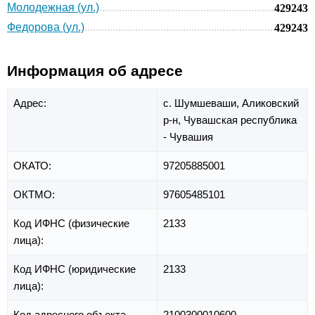
Молодежная (ул.)
429243
Федорова (ул.)
429243
Информация об адресе
Адрес:
с. Шумшеваши,
Аликовский
р-н,
Чувашская республика
- Чувашия
ОКАТО:
97205885001
ОКТМО:
97605485101
Код ИФНС (физические
2133
лица):
Код ИФНС (юридические
2133
лица):
Код адресного объекта
2100300010600