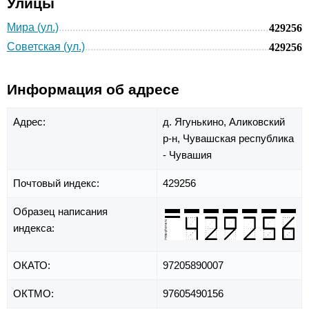
Улицы
Мира (ул.)
429256
Советская (ул.)
429256
Информация об адресе
Адрес:
д. Ягунькино,
Аликовский
р-н,
Чувашская республика
- Чувашия
Почтовый индекс:
429256
Образец написания
индекса:
ОКАТО:
97205890007
ОКТМО:
97605490156