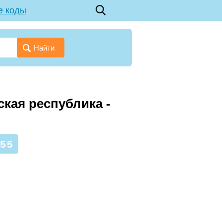
е коды
Найти
кая республика -
55