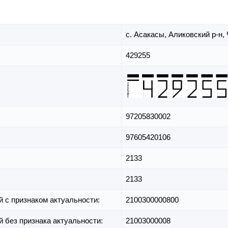
с. Асакасы,
Аликовский р-н,
429255
97205830002
97605420106
2133
2133
й с признаком актуальности:
2100300000800
й без признака актуальности:
21003000008