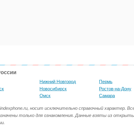
России
Нижний Новгород
Пермь
ск
Новосибирск
Ростов-на-Дону
Омск
Самара
indexphone.ru, носит исключительно справочный характер. В
азначены только для ознакомления. Данные взяты из открыт
и.