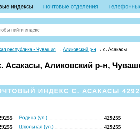
вые индексы
Почтовые отделения
Телефонны
ая республика - Чувашия
→
Аликовский р-н
→
с. Асакасы
 Асакасы, Аликовский р-н, Чувашс
ОЧТОВЫЙ ИНДЕКС С. АСАКАСЫ 4292
29255
429255
Родина (ул.)
29255
429255
Школьная (ул.)