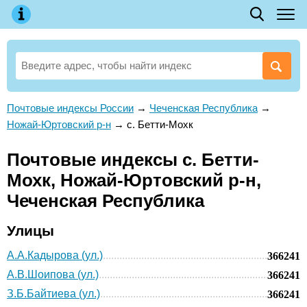
Почтовые индексы России
→
Чеченская Республика
→
Ножай-Юртовский р-н
→
с. Бетти-Мохк
Почтовые индексы с. Бетти-
Мохк, Ножай-Юртовский р-н,
Чеченская Республика
Улицы
А.А.Кадырова (ул.)
366241
А.В.Шоипова (ул.)
366241
З.Б.Байтиева (ул.)
366241