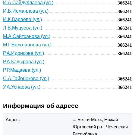
И.А.Сайдуллаева (ул.)
366241
И.Б.Исмаилова (ул.)
366241
И.К.Вараева (ул.)
366241
Л.Б.Муцуева (ул.)
366241
М.А.Сайтханова (ул.)
366241
М.Г.Болотханова (ул.)
366241
Р.А.Идрисова (ул.)
366241
Р.А.Кадырова (ул.)
Р.Р.Мадаева (ул.)
С.А.Гайрбекова (ул.)
366241
У.А.Успаева (ул.)
366241
Информация об адресе
Адрес:
с. Бетти-Мохк,
Ножай-
Юртовский р-н,
Чеченская
Республика