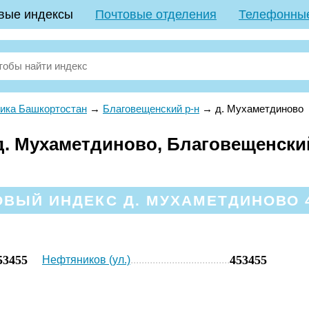
вые индексы
Почтовые отделения
Телефонны
ика Башкортостан
→
Благовещенский р-н
→
д. Мухаметдиново
. Мухаметдиново, Благовещенский
ВЫЙ ИНДЕКС Д. МУХАМЕТДИНОВО 
53455
453455
Нефтяников (ул.)