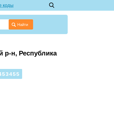
е коды
Найти
 р-н, Республика
453455