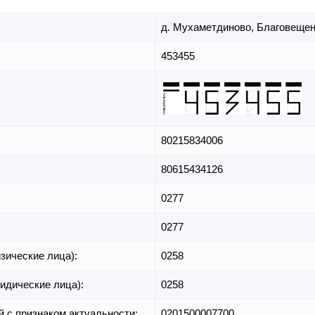
д. Мухаметдиново,
Благовещен
453455
80215834006
80615434126
0277
0277
зические лица):
0258
идические лица):
0258
й с признаком актуальности:
0201500007700