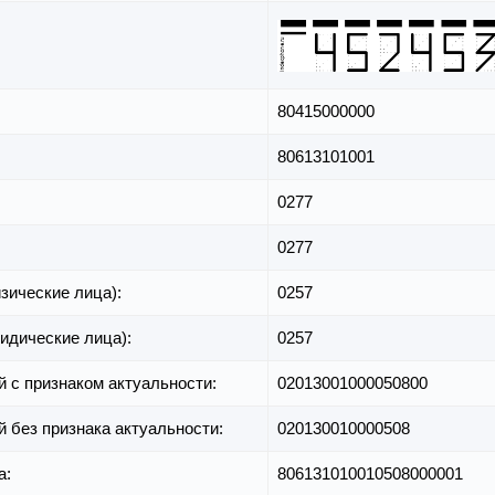
80415000000
80613101001
0277
0277
зические лица):
0257
идические лица):
0257
й с признаком актуальности:
02013001000050800
й без признака актуальности:
020130010000508
а:
806131010010508000001