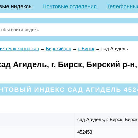
вые индексы
Почтовые отделения
Телефонны
ика Башкортостан
→
Бирский р-н
→
г. Бирск
→
сад Агидель
д Агидель, г. Бирск, Бирский р-н
ЧТОВЫЙ ИНДЕКС САД АГИДЕЛЬ 452
сад Агидель,
г. Бирск,
Бирск
452453