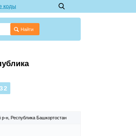
е коды
Найти
публика
32
 р-н,
Республика Башкортостан