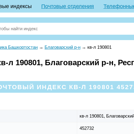
вые индексы
Почтовые отделения
Телефонны
ика Башкортостан
→
Благоварский р-н
→
кв-л 190801
-л 190801, Благоварский р-н, Рес
ОЧТОВЫЙ ИНДЕКС КВ-Л 190801 4527
кв-л 190801,
Благоварский
452732