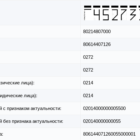
80214807000
80614407126
0272
0272
зические лица):
0214
идические лица):
0214
й с признаком актуальности:
02014000000005500
й без признака актуальности:
020140000000055
а:
806144071260055000001