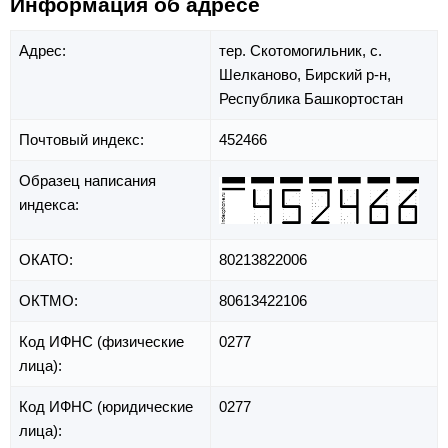
Информация об адресе
Адрес:
тер. Скотомогильник,
с.
Шелканово,
Бирский р-н,
Республика Башкортостан
Почтовый индекс:
452466
Образец написания
индекса:
ОКАТО:
80213822006
ОКТМО:
80613422106
Код ИФНС (физические
0277
лица):
Код ИФНС (юридические
0277
лица):