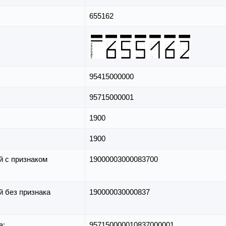
655162
95415000000
95715000001
1900
1900
й с признаком
19000003000083700
й без признака
190000030000837
а:
957150000010837000001