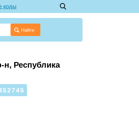
е коды
Найти
-н, Республика
452745