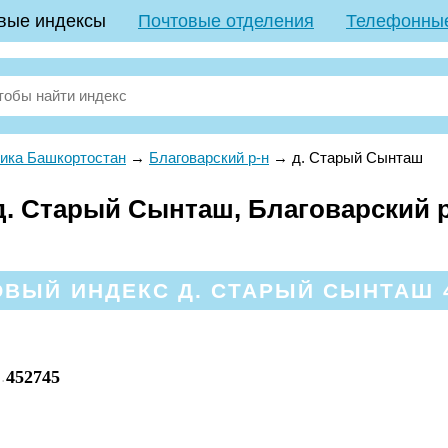
вые индексы
Почтовые отделения
Телефонны
ика Башкортостан
→
Благоварский р-н
→
д. Старый Сынташ
. Старый Сынташ, Благоварский р
ВЫЙ ИНДЕКС Д. СТАРЫЙ СЫНТАШ 
452745