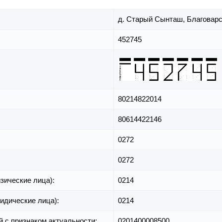
д. Старый Сынташ,
Благоварс
452745
80214822014
80614422146
0272
0272
зические лица):
0214
идические лица):
0214
й с признаком актуальности:
0201400008500