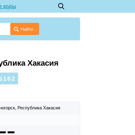
е коды
Найти
публика Хакасия
5162
рногорск,
Республика Хакасия