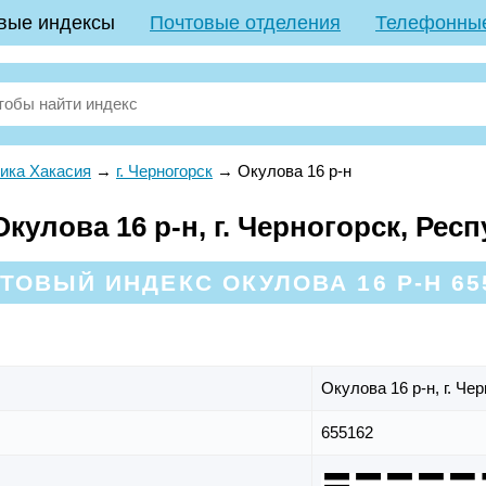
вые индексы
Почтовые отделения
Телефонны
ика Хакасия
→
г. Черногорск
→
Окулова 16 р-н
улова 16 р-н, г. Черногорск, Рес
ТОВЫЙ ИНДЕКС ОКУЛОВА 16 Р-Н 65
Окулова 16 р-н,
г. Че
655162