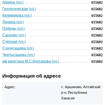
Абдина (ул.)
655682
Геологическая (ул.)
655682
Килижекова (ул.)
655682
Ленина (ул.)
655682
Победы (ул.)
655682
Сахалин (ул.)
655682
Степная (ул.)
655682
Сунчугашева (ул.)
655682
Чертыгашева (ул.)
655682
им капитана М.С.Конгарова (ул.)
655682
Информация об адресе
Адрес:
с. Аршаново,
Алтайский
р-н,
Республика
Хакасия