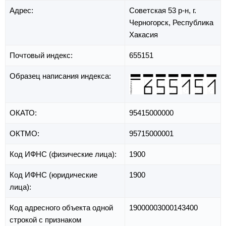
Адрес:
Советская 53 р-н,
г.
Черногорск,
Республика
Хакасия
Почтовый индекс:
655151
Образец написания индекса:
ОКАТО:
95415000000
ОКТМО:
95715000001
Код ИФНС (физические лица):
1900
Код ИФНС (юридические
1900
лица):
Код адресного объекта одной
19000003000143400
строкой с признаком