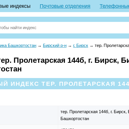
вые индексы
Почтовые отделения
Телефонны
ика Башкортостан
→
Бирский р-н
→
г. Бирск
→
тер. Пролетарск
р. Пролетарская 144б, г. Бирск, Б
тостан
Й ИНДЕКС ТЕР. ПРОЛЕТАРСКАЯ 144
тер. Пролетарская 144б,
г. Бирск,
Башкортостан