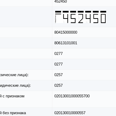
452450
80415000000
80613101001
0277
0277
зические лица):
0257
идические лица):
0257
й с признаком
02013001000055700
й без признака
020130010000557