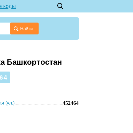
е коды
Найти
ка Башкортостан
64
452464
я (ул.)