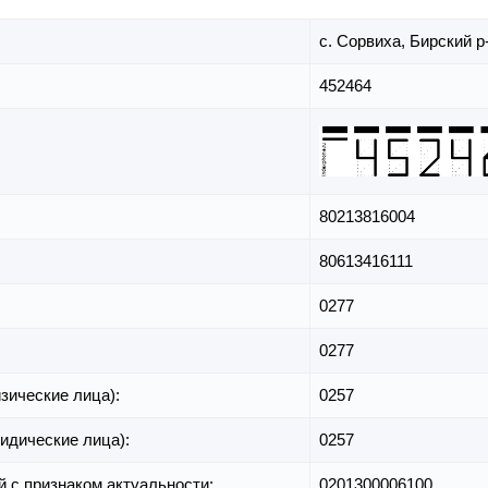
с. Сорвиха,
Бирский р
452464
80213816004
80613416111
0277
0277
зические лица):
0257
идические лица):
0257
й с признаком актуальности:
0201300006100