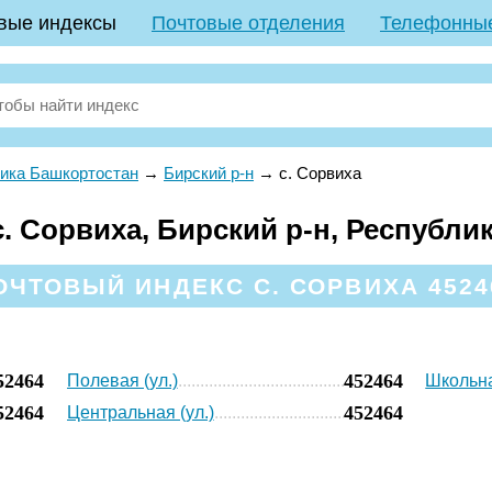
вые индексы
Почтовые отделения
Телефонны
ика Башкортостан
→
Бирский р-н
→
с. Сорвиха
. Сорвиха, Бирский р-н, Республи
ОЧТОВЫЙ ИНДЕКС С. СОРВИХА 4524
52464
452464
Полевая (ул.)
Школьна
52464
452464
Центральная (ул.)