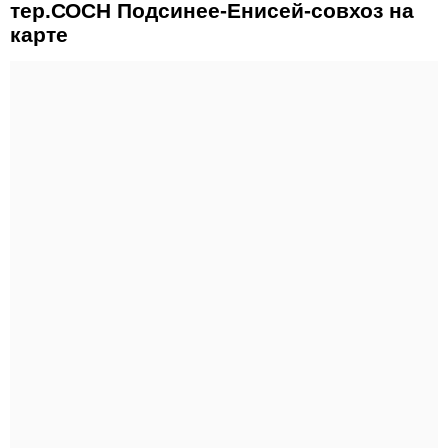
тер.СОСН Подсинее-Енисей-совхоз на
карте