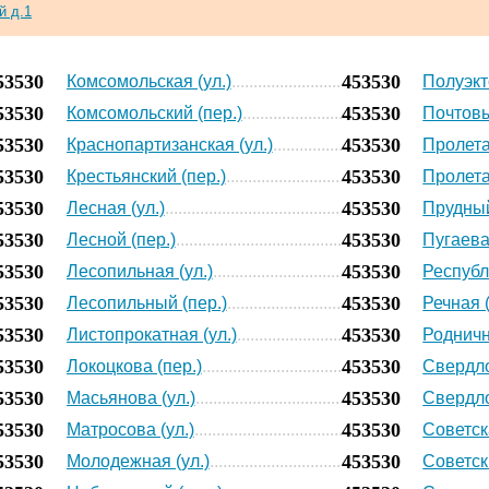
й д.1
53530
453530
Комсомольская (ул.)
Полуэкт
53530
453530
Комсомольский (пер.)
Почтовы
53530
453530
Краснопартизанская (ул.)
Пролета
53530
453530
Крестьянский (пер.)
Пролета
53530
453530
Лесная (ул.)
Прудный
53530
453530
Лесной (пер.)
Пугаева 
53530
453530
Лесопильная (ул.)
Республ
53530
453530
Лесопильный (пер.)
Речная (
53530
453530
Листопрокатная (ул.)
Родничн
53530
453530
Локоцкова (пер.)
Свердло
53530
453530
Масьянова (ул.)
Свердло
53530
453530
Матросова (ул.)
Советска
53530
453530
Молодежная (ул.)
Советск