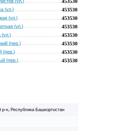
453530
истов (ул.)
453530
а (ул.)
453530
ая (ул.)
453530
ртная (ул.)
453530
(ул.)
453530
кий (пер.)
453530
 (пер.)
453530
й (пер.)
 р-н,
Республика Башкортостан