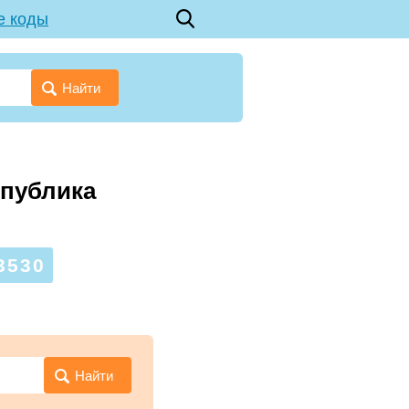
е коды
Найти
спублика
3530
Найти