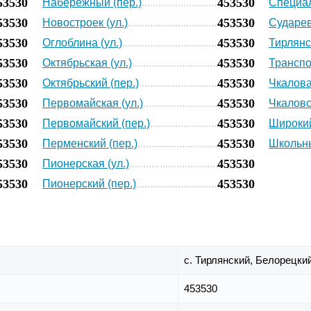
53530
453530
Набережный (пер.)
Специал
53530
453530
Новостроек (ул.)
Сударев
53530
453530
Оглоблина (ул.)
Тирлянск
53530
453530
Октябрьская (ул.)
Транспо
53530
453530
Октябрьский (пер.)
Чкалова 
53530
453530
Первомайская (ул.)
Чкаловс
53530
453530
Первомайский (пер.)
Широкий
53530
453530
Перменский (пер.)
Школьны
53530
453530
Пионерская (ул.)
53530
453530
Пионерский (пер.)
с. Тирлянский,
Белорецкий
453530