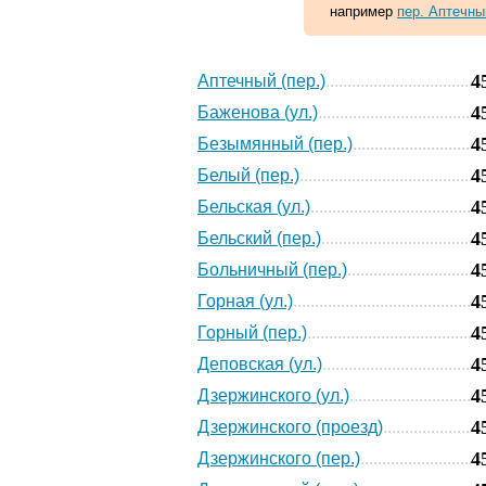
например
пер. Аптечны
4
Аптечный (пер.)
4
Баженова (ул.)
4
Безымянный (пер.)
4
Белый (пер.)
4
Бельская (ул.)
4
Бельский (пер.)
4
Больничный (пер.)
4
Горная (ул.)
4
Горный (пер.)
4
Деповская (ул.)
4
Дзержинского (ул.)
4
Дзержинского (проезд)
4
Дзержинского (пер.)