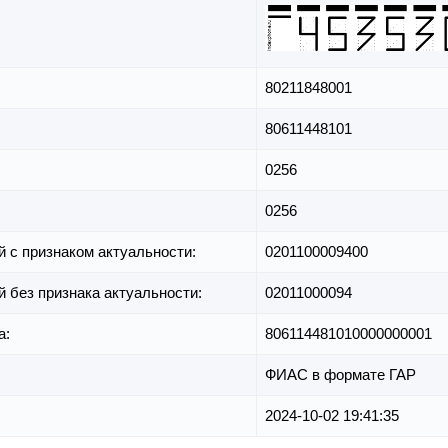
80211848001
80611448101
0256
0256
й с признаком актуальности:
0201100009400
й без признака актуальности:
02011000094
а:
806114481010000000001
ФИАС в формате ГАР
2024-10-02 19:41:35