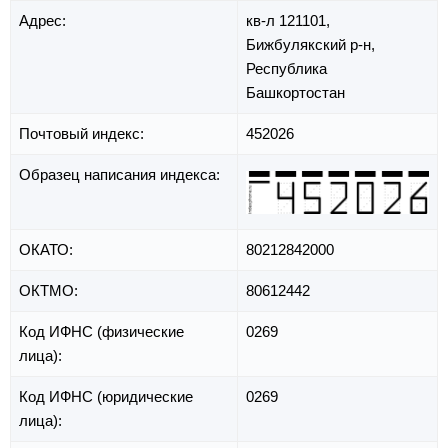
Адрес:
кв-л 121101,
Бижбулякский р-н,
Республика
Башкортостан
Почтовый индекс:
452026
Образец написания индекса:
ОКАТО:
80212842000
ОКТМО:
80612442
Код ИФНС (физические
0269
лица):
Код ИФНС (юридические
0269
лица):