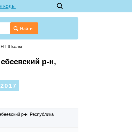
е коды
Найти
 СНТ Школы
ебеевский р-н,
2017
ебеевский р-н,
Республика