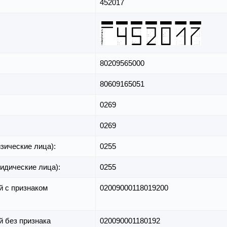
452017
80209565000
80609165051
0269
0269
зические лица):
0255
идические лица):
0255
й с признаком
02009000118019200
й без признака
020090001180192