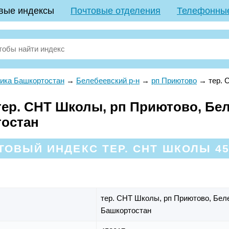
вые индексы
Почтовые отделения
Телефонны
ика Башкортостан
→
Белебеевский р-н
→
рп Приютово
→
тер.
ер. СНТ Школы, рп Приютово, Бел
тостан
ТОВЫЙ ИНДЕКС ТЕР. СНТ ШКОЛЫ 45
тер. СНТ Школы,
рп Приютово,
Бел
Башкортостан