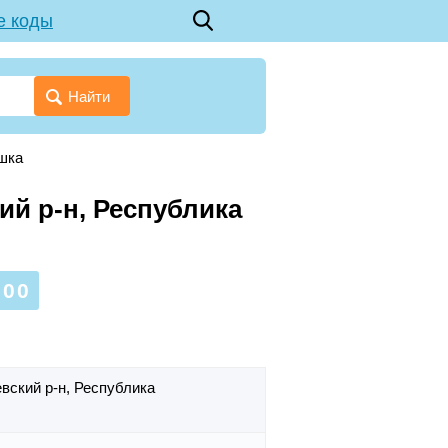
е коды
Найти
шка
ий р-н, Республика
000
вский р-н,
Республика