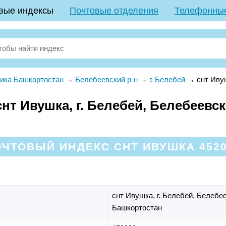
вые индексы
Почтовые отделения
Телефонны
ика Башкортостан
→
Белебеевский р-н
→
г. Белебей
→
снт Иву
т Ивушка, г. Белебей, Белебеевск
ЧТОВЫЙ ИНДЕКС СНТ ИВУШКА 452
снт Ивушка,
г. Белебей,
Белебее
Башкортостан