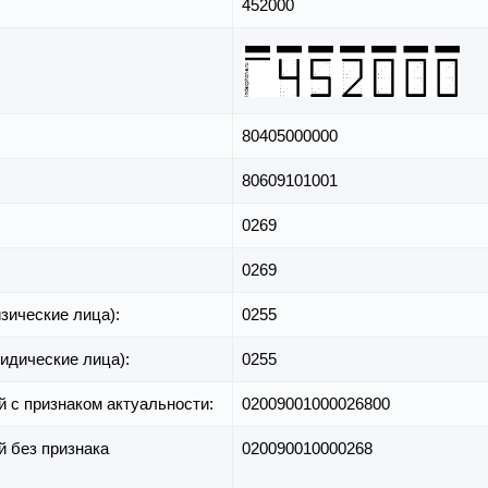
452000
80405000000
80609101001
0269
0269
зические лица):
0255
идические лица):
0255
й с признаком актуальности:
02009001000026800
й без признака
020090010000268