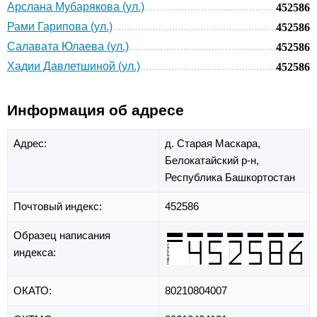
Арслана Мубарякова (ул.)
452586
Рами Гарипова (ул.)
452586
Салавата Юлаева (ул.)
452586
Хадии Давлетшиной (ул.)
452586
Информация об адресе
Адрес:
д. Старая Маскара,
Белокатайский р-н,
Республика Башкортостан
Почтовый индекс:
452586
Образец написания
индекса:
ОКАТО:
80210804007