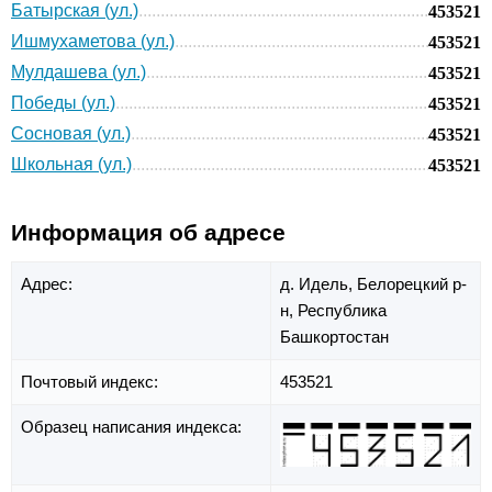
Батырская (ул.)
453521
Ишмухаметова (ул.)
453521
Мулдашева (ул.)
453521
Победы (ул.)
453521
Сосновая (ул.)
453521
Школьная (ул.)
453521
Информация об адресе
Адрес:
д. Идель,
Белорецкий р-
н,
Республика
Башкортостан
Почтовый индекс:
453521
Образец написания индекса: