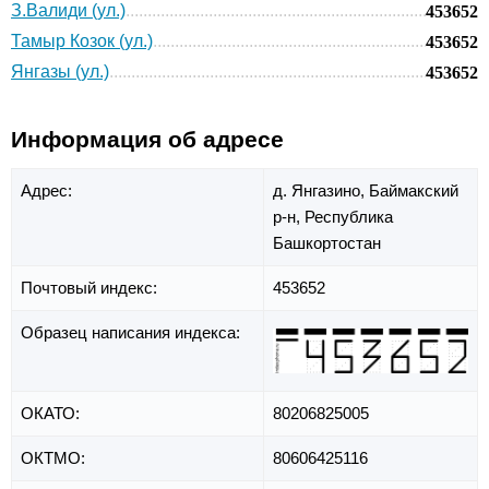
З.Валиди (ул.)
453652
Тамыр Козок (ул.)
453652
Янгазы (ул.)
453652
Информация об адресе
Адрес:
д. Янгазино,
Баймакский
р-н,
Республика
Башкортостан
Почтовый индекс:
453652
Образец написания индекса:
ОКАТО:
80206825005
ОКТМО:
80606425116