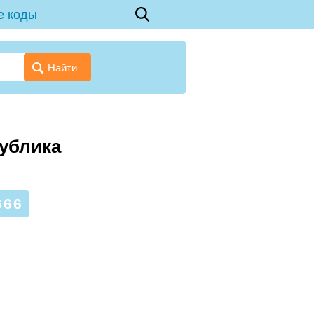
е коды
Найти
публика
666