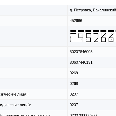
д. Петровка,
Бакалинский
452666
80207846005
80607446131
0269
0269
зические лица):
0207
идические лица):
0207
й с признаком актуальности:
0200700006900