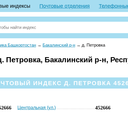
вые индексы
Почтовые отделения
Телефонны
ика Башкортостан
→
Бакалинский р-н
→
д. Петровка
. Петровка, Бакалинский р-н, Рес
ЧТОВЫЙ ИНДЕКС Д. ПЕТРОВКА 452
52666
452666
Центральная (ул.)