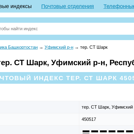
вые индексы
Почтовые отделения
Телефонны
ика Башкортостан
→
Уфимский р-н
→
тер. СТ Шарк
ер. СТ Шарк, Уфимский р-н, Респ
ЧТОВЫЙ ИНДЕКС ТЕР. СТ ШАРК 450
тер. СТ Шарк,
Уфимский 
450517