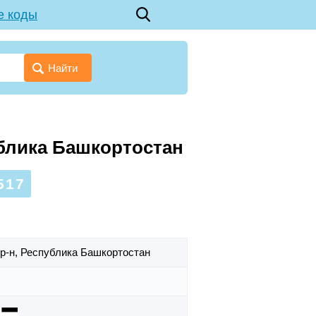
е коды
Найти
ублика Башкортостан
517
р-н,
Республика Башкортостан