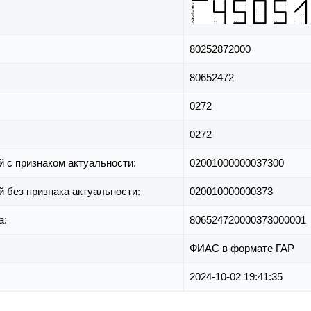
80252872000
80652472
0272
0272
й с признаком актуальности:
02001000000037300
й без признака актуальности:
020010000000373
а:
806524720000373000001
ФИАС в формате ГАР
2024-10-02 19:41:35