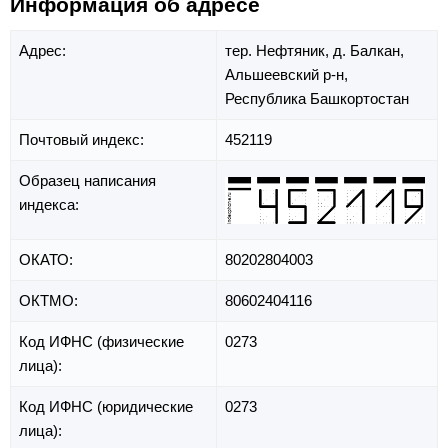
Информация об адресе
Адрес:
тер. Нефтяник,
д. Балкан,
Альшеевский р-н,
Республика Башкортостан
Почтовый индекс:
452119
Образец написания
индекса:
ОКАТО:
80202804003
ОКТМО:
80602404116
Код ИФНС (физические
0273
лица):
Код ИФНС (юридические
0273
лица):