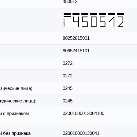
450512
80252815001
80652415101
0272
0272
зические лица):
0245
идические лица):
0245
й с признаком
02001000013004100
й без признака
020010000130041