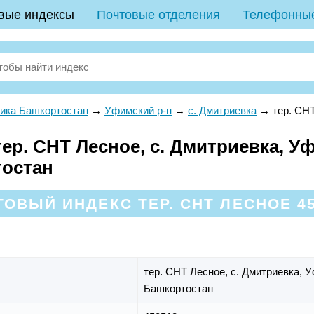
вые индексы
Почтовые отделения
Телефонны
ика Башкортостан
→
Уфимский р-н
→
с. Дмитриевка
→
тер. СН
р. СНТ Лесное, с. Дмитриевка, Уф
тостан
ОВЫЙ ИНДЕКС ТЕР. СНТ ЛЕСНОЕ 4
тер. СНТ Лесное,
с. Дмитриевка,
У
Башкортостан