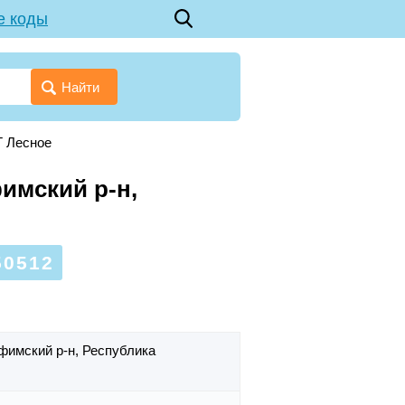
е коды
Найти
Т Лесное
имский р-н,
50512
фимский р-н,
Республика