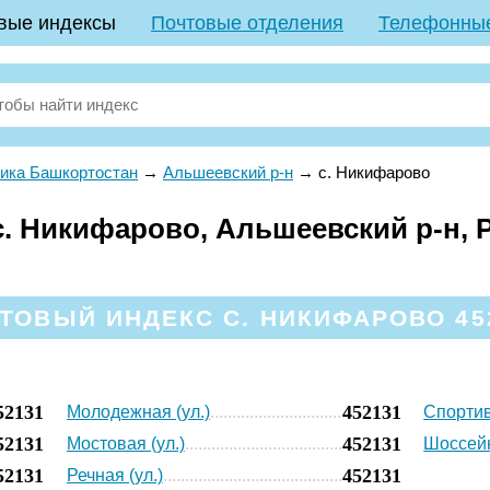
вые индексы
Почтовые отделения
Телефонны
ика Башкортостан
→
Альшеевский р-н
→
с. Никифарово
. Никифарово, Альшеевский р-н, 
ТОВЫЙ ИНДЕКС С. НИКИФАРОВО 45
52131
452131
Молодежная (ул.)
Спортив
52131
452131
Мостовая (ул.)
Шоссейн
52131
452131
Речная (ул.)