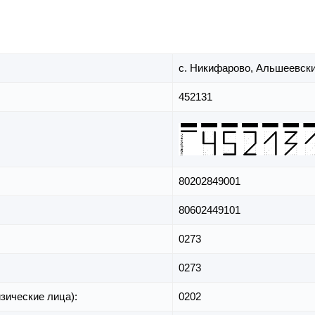
с. Никифарово,
Альшеевски
452131
80202849001
80602449101
0273
0273
зические лица):
0202