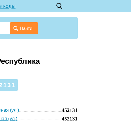
е коды
Найти
Республика
2131
452131
ная (ул.)
452131
ая (ул.)