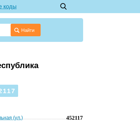
е коды
Найти
еспублика
2117
452117
ьная (ул.)