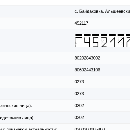
с. Байдаковка,
Альшеевски
452117
80202843002
80602443106
0273
0273
зические лица):
0202
идические лица):
0202
й с признаком актуальности:
0200200005400