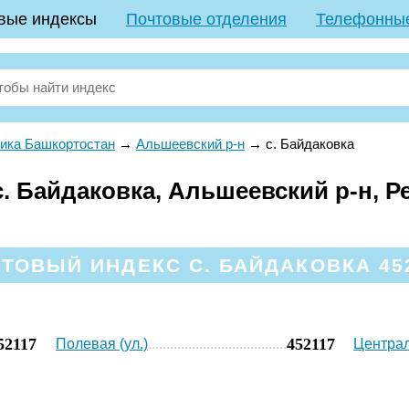
вые индексы
Почтовые отделения
Телефонны
ика Башкортостан
→
Альшеевский р-н
→
с. Байдаковка
. Байдаковка, Альшеевский р-н, Р
ТОВЫЙ ИНДЕКС С. БАЙДАКОВКА 45
52117
452117
Полевая (ул.)
Централ