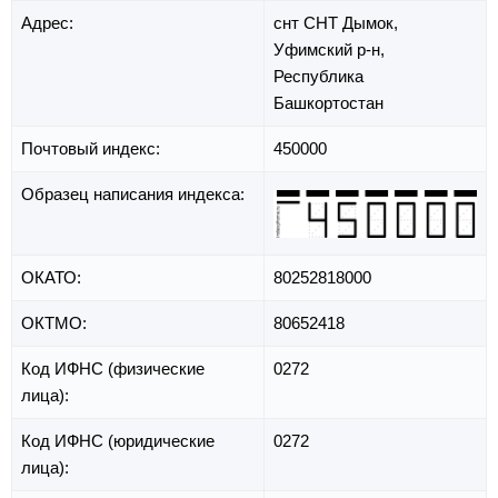
Адрес:
снт СНТ Дымок,
Уфимский р-н,
Республика
Башкортостан
Почтовый индекс:
450000
Образец написания индекса:
ОКАТО:
80252818000
ОКТМО:
80652418
Код ИФНС (физические
0272
лица):
Код ИФНС (юридические
0272
лица):