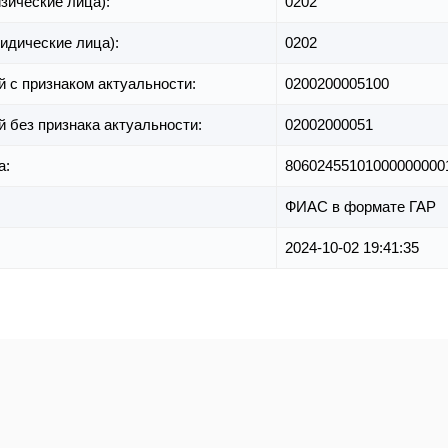
зические лица):
0202
идические лица):
0202
й с признаком актуальности:
0200200005100
й без признака актуальности:
02002000051
а:
80602455101000000000
ФИАС в формате ГАР
2024-10-02 19:41:35