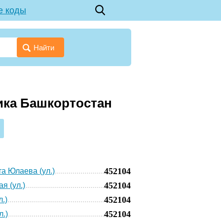
е коды
Найти
ика Башкортостан
4
452104
а Юлаева (ул.)
452104
я (ул.)
452104
л.)
452104
л.)