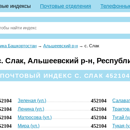
вые индексы
Почтовые отделения
Телефонны
ика Башкортостан
→
Альшеевский р-н
→
с. Слак
. Слак, Альшеевский р-н, Республ
ПОЧТОВЫЙ ИНДЕКС С. СЛАК 45210
52104
452104
Зеленая (ул.)
Салават
52104
452104
Ленина (ул.)
Трактова
52104
452104
Матросова (ул.)
Тугай (у
52104
452104
Мира (ул.)
Тукая (у