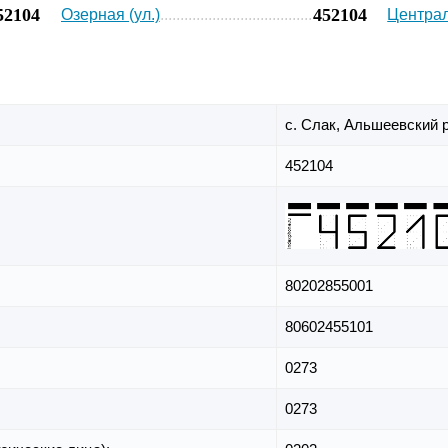
52104
452104
Озерная (ул.)
Централ
с. Слак,
Альшеевский р
452104
80202855001
80602455101
0273
0273