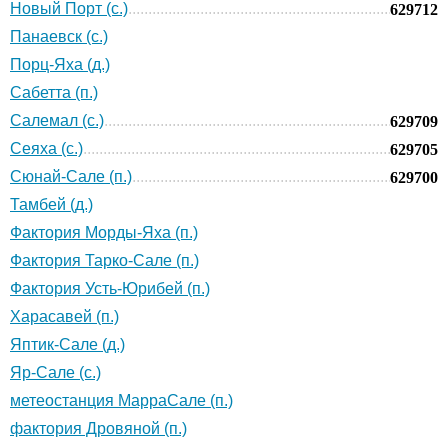
Новый Порт (с.)
629712
Панаевск (с.)
Порц-Яха (д.)
Сабетта (п.)
Салемал (с.)
629709
Сеяха (с.)
629705
Сюнай-Сале (п.)
629700
Тамбей (д.)
Фактория Морды-Яха (п.)
Фактория Тарко-Сале (п.)
Фактория Усть-Юрибей (п.)
Харасавей (п.)
Яптик-Сале (д.)
Яр-Сале (с.)
метеостанция МарраСале (п.)
фактория Дровяной (п.)