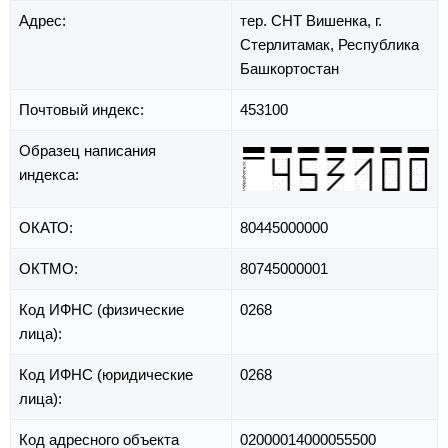
Адрес:
тер. СНТ Вишенка,
г.
Стерлитамак,
Республика
Башкортостан
Почтовый индекс:
453100
Образец написания
индекса:
ОКАТО:
80445000000
ОКТМО:
80745000001
Код ИФНС (физические
0268
лица):
Код ИФНС (юридические
0268
лица):
Код адресного объекта
02000014000055500