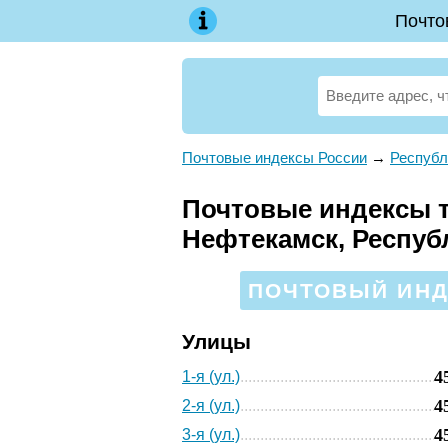
Почто
Почтовые индексы России
→
Республ
Почтовые индексы те
Нефтекамск, Респуб
ПОЧТОВЫЙ ИНДЕ
Улицы
4
1-я (ул.)
4
2-я (ул.)
4
3-я (ул.)