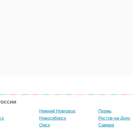
России
Нижний Новгород
Пермь
ск
Новосибирск
Ростов-на-Дону
Омск
Самара