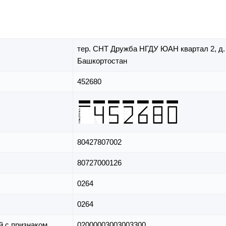
тер. СНТ Дружба НГДУ ЮАН квартал 2,
д
Башкортостан
452680
80427807002
80727000126
0264
0264
й с признаком
02000003003003300