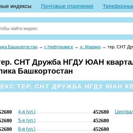
вые индексы
Почтовые отделения
Телефонны
ика Башкортостан
→
г. Нефтекамск
→
д. Марино
→
тер. СНТ Д
р. СНТ Дружба НГДУ ЮАН квартал 2
лика Башкортостан
КС ТЕР. СНТ ДРУЖБА НГДУ ЮАН КВ
52680
452680
4-я (ул.)
Централ
52680
452680
5-я (ул.)
52680
452680
6-я (ул.)